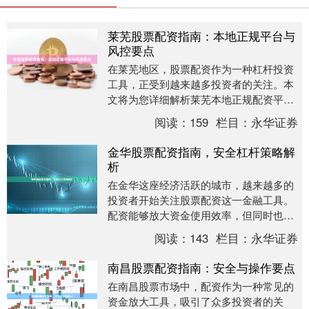
莱芜股票配资指南：本地正规平台与
风控要点
在莱芜地区，股票配资作为一种杠杆投资
工具，正受到越来越多投资者的关注。本
文将为您详细解析莱芜本地正规配资平台
的甄别方法，以及必须掌握的配资风控要
阅读：
159
栏目：
永华证券
点，帮助您在合规....
金华股票配资指南，安全杠杆策略解
析
在金华这座经济活跃的城市，越来越多的
投资者开始关注股票配资这一金融工具。
配资能够放大资金使用效率，但同时也伴
随着风险。本文将为您解析金华股票配资
阅读：
143
栏目：
永华证券
的安全杠杆策略低....
南昌股票配资指南：安全与操作要点
在南昌股票市场中，配资作为一种常见的
资金放大工具，吸引了众多投资者的关