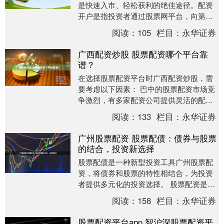
是快速入市、轻松获利的绝佳途径。配资
开户是指投资者通过股票网平台，向第三
方机构借入资金进行股票投资。 我们的配
阅读：
105
栏目：
永华证券
资利率低，手续....
广西配资炒股 股票配资哪个平台靠
谱？
在选择股票配资平台时广西配资炒股，需
要考虑以下因素： 巴中的股票配资市场竞
争激烈，有多家配资公司提供灵活的配资
方案。投资者可以根据自己的风险承受能
阅读：
133
栏目：
永华证券
力和投资目标选....
广州股票配资 股票配债：债券与股票
的结合，投资新选择
股票配债是一种新型投资工具广州股票配
资，将债券和股票的特性相结合，为投资
者提供多元化的投资选择。 股票配资是一
种融资方式，允许投资者使用自己的股票
阅读：
158
栏目：
永华证券
作为抵押品，从....
股票配资平台app 智沪深股票配资平