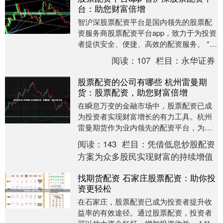
台：助您财富倍增
智沪深股票配资平台是国内领先的股票配
资服务商股票配资平台app，致力于为投资
者提供安全、便捷、高效的配资服务。 *
股票的收益和损失由投资者和信托公司按
阅读：
107
栏目：
永华证券
比例分配....
股票配资的公司有哪些 杭州雷曼期
货：股票配资，助您财富倍增
在瞬息万变的金融市场中，股票配资已成
为投资者实现财富增长的有力工具。杭州
雷曼期货作为业内领先的配资平台，为您
提供安全、便捷、专业的股票配资服务。 *
阅读：
143
栏目：
凭借低息炒股配资
**放大收....
方案为众多股民实现财富的持续增值
找期货配资 石家庄股票配资：助你投
资更轻松
在石家庄，股票配资已成为投资者提升收
益率的有效途径。通过股票配资，投资者