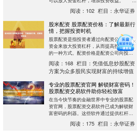
可以放大资金杠杆，增加投资收益。 * **放
大收益：**配资可以放大投资者的收益，让
阅读：
102
栏目：
永华证券
投资....
股米配资 股票配资价格：了解最新行
情，把握投资时机
股票配资是指投资者通过向配资公司借入
资金来放大投资杠杆，从而提高投资收益
的一种方式。配资价格是配资公司向投资
者收取的费用，通常以年化利率的形式表
阅读：
168
栏目：
凭借低息炒股配资
示。 使用股票配....
方案为众多股民实现财富的持续增值
专业的股票配资官网 解锁财富密码！
股票配资交易软件助你轻松致富
在当今快节奏的金融世界中专业的股票配
资官网，股票配资交易软件已成为解锁财
富密码的利器。这些软件通过提供杠杆作
用，让投资者能够放大其投资潜力，从而
阅读：
175
栏目：
永华证券
获得更高的回报。....