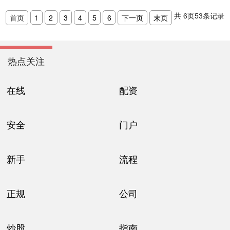
共
6
页
53
条记录
首页
1
2
3
4
5
6
下一页
末页
热点关注
在线
配资
安全
门户
新手
流程
正规
公司
炒股
指南