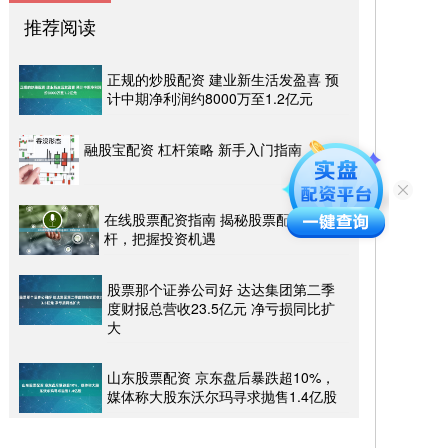
推荐阅读
正规的炒股配资 建业新生活发盈喜 预
计中期净利润约8000万至1.2亿元
融股宝配资 杠杆策略 新手入门指南
在线股票配资指南 揭秘股票配资最高杠
杆，把握投资机遇
股票那个证券公司好 达达集团第二季
度财报总营收23.5亿元 净亏损同比扩
大
山东股票配资 京东盘后暴跌超10%，
媒体称大股东沃尔玛寻求抛售1.4亿股