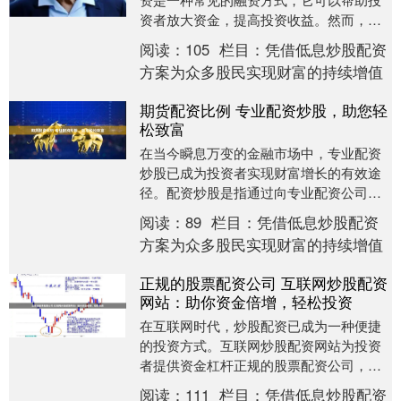
资者放大资金，提高投资收益。然而，选
择一家安全可靠的配资公司至关重要。 * **
阅读：
105
栏目：
凭借低息炒股配资
放大收益....
方案为众多股民实现财富的持续增值
期货配资比例 专业配资炒股，助您轻
松致富
在当今瞬息万变的金融市场中，专业配资
炒股已成为投资者实现财富增长的有效途
径。配资炒股是指通过向专业配资公司借
入资金，放大投资本金期货配资比例，从
阅读：
89
栏目：
凭借低息炒股配资
而提高投资收益。....
方案为众多股民实现财富的持续增值
正规的股票配资公司 互联网炒股配资
网站：助你资金倍增，轻松投资
在互联网时代，炒股配资已成为一种便捷
的投资方式。互联网炒股配资网站为投资
者提供资金杠杆正规的股票配资公司，帮
助他们放大收益。 配资放大投资资金的同
阅读：
111
栏目：
凭借低息炒股配资