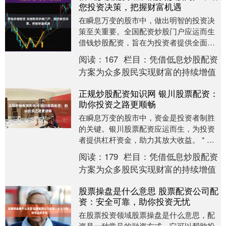
您投资决策，把握财富机遇
在瞬息万变的股市中，做出明智的投资决
策至关重要。全国配资炒股门户应运而生
借钱炒股配资，旨在为投资者提供全面的
信息和洞察力，帮助他们把握财富机遇。 *
阅读：
167
栏目：
凭借低息炒股配资
**放大收....
方案为众多股民实现财富的持续增值
正规炒股配资知识网 银川股票配资：
助你投资之路更顺畅
在瞬息万变的股市中，资金是投资者制胜
的关键。银川股票配资应运而生，为投资
者提供杠杆资金，助力其放大收益。 * 资
金托管：平台与第三方银行合作，实行资
阅读：
179
栏目：
凭借低息炒股配资
金托管制度，....
方案为众多股民实现财富的持续增值
股票操盘是什么意思 股票配资公司配
资：安全可靠，助你投资无忧
在股票投资领域股票操盘是什么意思，配
资是一种常见的融资方式，它可以帮助投