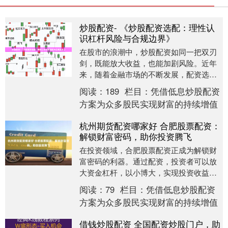
炒股配资- 《炒股配资选配：理性认
识杠杆风险与合规边界》
在股市的浪潮中，炒股配资如同一把双刃
剑，既能放大收益，也能加剧风险。近年
来，随着金融市场的不断发展，配资选配
成为部分投资者试图快速获取高额回报的
阅读：
189
栏目：
凭借低息炒股配资
途径。然而，在这....
方案为众多股民实现财富的持续增值
杭州期货配资哪家好 合肥股票配资：
解锁财富密码，助你投资腾飞
在投资领域，合肥股票配资正成为解锁财
富密码的利器。通过配资，投资者可以放
大资金杠杆，以小博大，实现投资收益最
大化。 合肥股票配资平台提供资金杠杆，
阅读：
79
栏目：
凭借低息炒股配资
允许投资者以较....
方案为众多股民实现财富的持续增值
借钱炒股配资 全国配资炒股门户，助