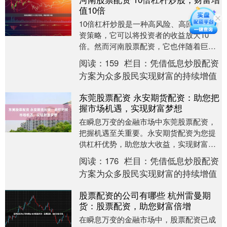
值10倍
10倍杠杆炒股是一种高风险、高回报的投
资策略，它可以将投资者的收益放大10
倍。然而河南股票配资，它也伴随着巨大
的风险，稍有不慎，就会导致巨额亏损。
阅读：
159
栏目：
凭借低息炒股配资
配资平台通常....
方案为众多股民实现财富的持续增值
东莞股票配资 永安期货配资：助您把
握市场机遇，实现财富梦想
在瞬息万变的金融市场中东莞股票配资，
把握机遇至关重要。永安期货配资为您提
供杠杆优势，助您放大收益，实现财富梦
想。 盈立配资是业内领先的配资平台，拥
阅读：
176
栏目：
凭借低息炒股配资
有完善的风控体....
方案为众多股民实现财富的持续增值
股票配资的公司有哪些 杭州雷曼期
货：股票配资，助您财富倍增
在瞬息万变的金融市场中，股票配资已成