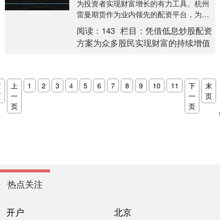
为投资者实现财富增长的有力工具。杭州
雷曼期货作为业内领先的配资平台，为您
提供安全、便捷、专业的股票配资服务。 *
阅读：
143
栏目：
凭借低息炒股配资
**放大收....
方案为众多股民实现财富的持续增值
首
上
1
2
3
4
5
6
7
8
9
10
11
下
末
页
一
一
页
页
页
热点关注
开户
北京