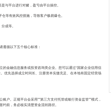
所，而是与平台进行对赌，盈亏由平台操控。
强行平仓等有效风控措施，导致客户极易爆仓。
费、分成等。
请遵循以下五个核心标准：
立的金融信息服务或投资咨询类企业。您可以通过“国家企业信用信
录。优先选择成立时间长、注册资本实缴充足、在本地有固定经营场
账户。正规平台会采用**第三方支付托管或银行资金监管**模式，
签约前，务必核实清楚资金流转路径。