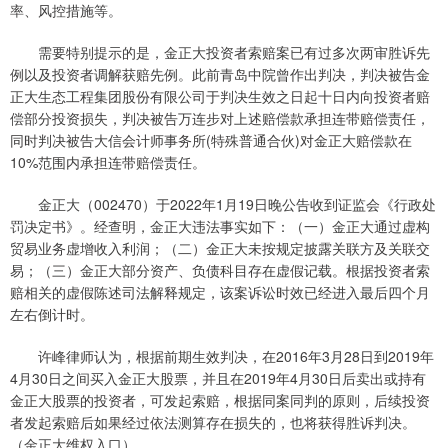
率、风控措施等。
需要特别提示的是，金正大投资者索赔案已有过多次两审胜诉先
例以及投资者调解获赔先例。此前青岛中院曾作出判决，判决被告金
正大生态工程集团股份有限公司于判决生效之日起十日内向投资者赔
偿部分投资损失，判决被告万连步对上述赔偿款承担连带赔偿责任，
同时判决被告大信会计师事务所(特殊普通合伙)对金正大赔偿款在
10%范围内承担连带赔偿责任。
金正大（002470）于2022年1月19日晚公告收到证监会《行政处
罚决定书》。经查明，金正大违法事实如下：（一）金正大通过虚构
贸易业务虚增收入利润；（二）金正大未按规定披露关联方及关联交
易；（三）金正大部分资产、负债科目存在虚假记载。根据投资者索
赔相关的虚假陈述司法解释规定，该案诉讼时效已经进入最后四个月
左右倒计时。
许峰律师认为，根据前期生效判决，在2016年3月28日到2019年
4月30日之间买入金正大股票，并且在2019年4月30日后卖出或持有
金正大股票的投资者，可发起索赔，根据同案同判的原则，后续投资
者发起索赔后如果经过依法测算存在损失的，也将获得胜诉判决。
（金正大维权入口）