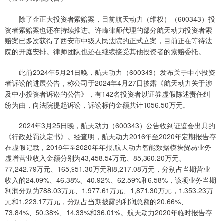
除了金正大投资者索赔案，目前航天动力（维权）（600343）投
资者索赔案也还在持续推进。许峰律师代理的部分航天动力投资者索
赔案已多次获得了西安市中级人民法院的正式立案，目前正在等待法
院的开庭安排。律师团队也还在继续接受其他投资者的索赔委托。
此前2024年5月21日晚，航天动力（600343）发布关于中小投资
者诉讼的进展公告，称公司于2024年4月27日披露《航天动力关于涉
及中小投资者诉讼的公告》，有142名投资者以证券虚假陈述责任纠
纷为由，向法院提起诉讼，诉讼标的金额共计1056.50万元。
2024年3月25日晚，航天动力（600343）公告收到证监会出具的
《行政处罚决定书》。经查明，航天动力2016年至2020年定期报告存
在虚假记载，2016年至2020年年报,航天动力智能数据模块贸易业务
虚增营业收入金额分别为43,458.54万元、85,360.20万元、
77,242.79万元、165,951.30万元和8,217.08万元，分别占当期营业
收入的24.09%、46.38%、40.92%、62.59%和6.58%，该项业务当期
利润分别为788.03万元、1,977.61万元、1,871.30万元，1,353.23万
元和1,223.17万元，分别占当期披露的利润总额的20.66%、
73.84%、50.38%、14.33%和36.01%。航天动力2020年临时报告存