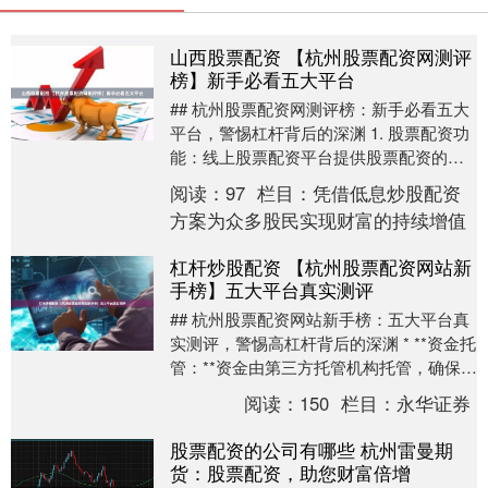
山西股票配资 【杭州股票配资网测评
榜】新手必看五大平台
## 杭州股票配资网测评榜：新手必看五大
平台，警惕杠杆背后的深渊 1. 股票配资功
能：线上股票配资平台提供股票配资的服
务，即向投资者提供资金进行股票交易。
阅读：
97
栏目：
凭借低息炒股配资
投资者....
方案为众多股民实现财富的持续增值
杠杆炒股配资 【杭州股票配资网站新
手榜】五大平台真实测评
## 杭州股票配资网站新手榜：五大平台真
实测评，警惕高杠杆背后的深渊 * **资金托
管：**资金由第三方托管机构托管，确保资
金安全。 在杭州这座资本活跃的城市，....
阅读：
150
栏目：
永华证券
股票配资的公司有哪些 杭州雷曼期
货：股票配资，助您财富倍增