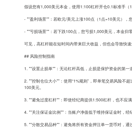
假设您有1,000美元本金，使用1:100杠杆开仓0.1标准手（1
- **盈利场景**：若欧元/美元上涨100点（1点=10美元），
- **亏损场景**：若下跌100点，您亏损1,000美元，本金归
可见，高杠杆能在短时间内带来巨大收益，但也会导致快速
## 风险控制指南
1. **设置止损单**：无论杠杆高低，止损是保护资金的第
2. **控制仓位大小**：使用“1%规则”，即单笔交易风险
100美元。
3. **避免过度杠杆**：即使经纪商提供1:500杠杆，也不
4. **关注保证金比例**：当账户净值低于维持保证金时，
5. **分散交易品种**：避免将所有资金押注单一货币对，