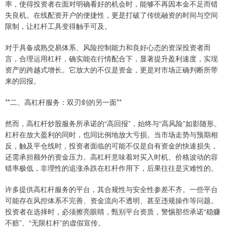
率，使得投资者在面对明确看好的机会时，能够不再因本金不足而错
失良机。在线配资开户的便捷性，更是打破了传统融资的时间与空间
限制，让杠杆工具变得触手可及。
对于具备成熟交易体系、风险控制能力和良好心态的资深投资者而
言，合理运用杠杆，确实能在行情配合下，显著提升盈利速度，实现
资产的跨越式增长。它放大的不仅是资金，更是对市场正确判断所带
来的回报。
**二、高杠杆服务：双刃剑的另一面**
然而，高杠杆炒股服务所承诺的“高回报”，始终与“高风险”如影随形。
杠杆在放大盈利的同时，也同比例地放大亏损。当市场走势与预期相
反，触及平仓线时，投资者面临的可能不仅是自有资金的快速损失，
还需承担额外的资金压力。高杠杆意味着对买入时机、价格波动的容
错率极低，非理性的追涨杀跌在杠杆作用下，后果往往是灾难性的。
许多提供高杠杆服务的平台，其合规性与安全性参差不齐。一些平台
可能存在风控体系不完善、资金流向不透明、甚至违规操作等问题。
投资者在选择时，必须擦亮眼睛，甄别平台资质，警惕那些承诺“稳赚
不赔”、“无限杠杆”的虚假宣传。