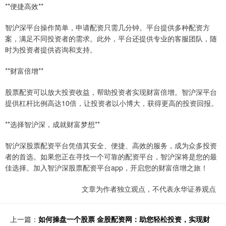
**便捷高效**
智沪深平台操作简单，申请配资只需几分钟。平台提供多种配资方
案，满足不同投资者的需求。此外，平台还提供专业的客服团队，随
时为投资者提供咨询和支持。
**财富倍增**
股票配资可以放大投资收益，帮助投资者实现财富倍增。智沪深平台
提供杠杆比例高达10倍，让投资者以小博大，获得更高的投资回报。
**选择智沪深，成就财富梦想**
智沪深股票配资平台凭借其安全、便捷、高效的服务，成为众多投资
者的首选。如果您正在寻找一个可靠的配资平台，智沪深将是您的最
佳选择。加入智沪深股票配资平台app，开启您的财富倍增之旅！
文章为作者独立观点，不代表永华证券观点
上一篇：
如何操盘一个股票 金股配资网：助您轻松投资，实现财