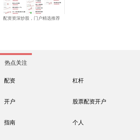
配资资深炒股，门户精选推荐
热点关注
配资
杠杆
开户
股票配资开户
指南
个人