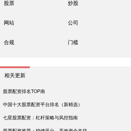
股票
炒股
网站
公司
合规
门槛
相关更新
股票配资排名TOP南
中国十大股票配资平台排名（新精选）
七星股票配资：杠杆策略与风控指南
股票配资推荐：稳健平台，高效资金支持