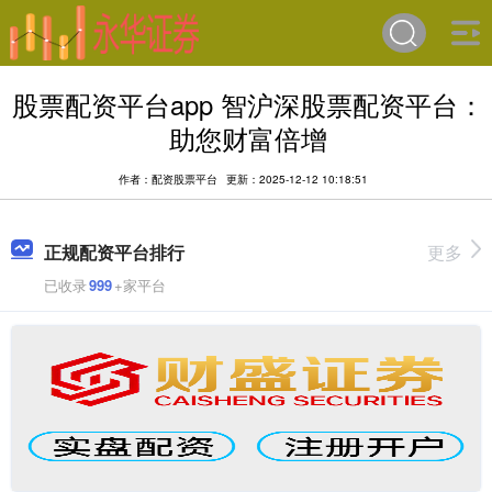
股票配资平台app 智沪深股票配资平台：
助您财富倍增
作者：配资股票平台
更新：2025-12-12 10:18:51
正规配资平台排行
更多
已收录
999
+家平台