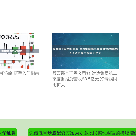
杠杆策略 新手入门指南
股票那个证券公司好 达达集团第二
季度财报总营收23.5亿元 净亏损同
比扩大
永华证券
凭借低息炒股配资方案为众多股民实现财富的持续增