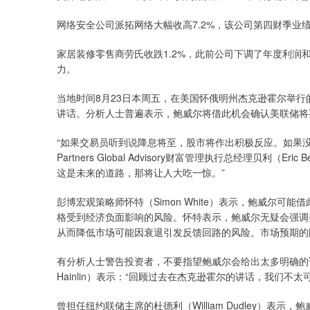
网络安全公司派拓网络大幅收高7.2%，该公司第四财季业
家居装修零售商劳氏收跌1.2%，此前公司下调了年度利润
力。
当地时间8月23日本周五，在美国怀俄明州杰克逊霍尔举
讲话。分析人士普遍表示，鲍威尔将借此机会确认美联储将
“如果交易员听到说降息将至，股市将作出积极反应。如果没有
Partners Global Advisory财富管理执行总经理贝利
这是未来的道路，那将让人大吃一惊。”
彭博宏观策略师怀特（Simon White）表示，鲍威尔
格受到经济负面影响的风险。怀特表示，鲍威尔无疑会强调
从而降低市场可能因衰退引发反馈回路的风险。市场预期的
有分析人士警告投资者，不要指望鲍威尔会给出太多明确的说辞。US
Hainlin）表示：“回顾过去在杰克逊霍尔的讲话，我们不
曾担任纽约联储主席的杜德利（William Dudley）