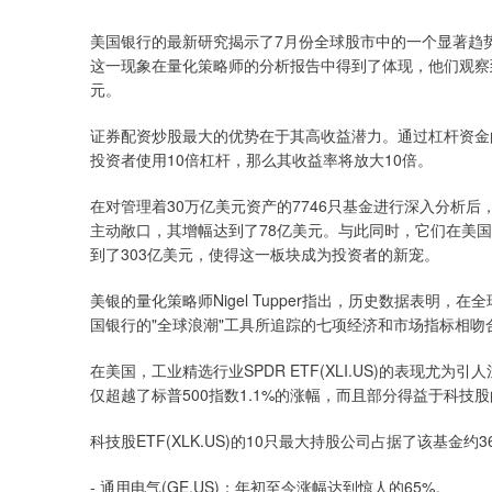
美国银行的最新研究揭示了7月份全球股市中的一个显著趋
这一现象在量化策略师的分析报告中得到了体现，他们观察
元。
证券配资炒股最大的优势在于其高收益潜力。通过杠杆资金
投资者使用10倍杠杆，那么其收益率将放大10倍。
在对管理着30万亿美元资产的7746只基金进行深入分析
主动敞口，其增幅达到了78亿美元。与此同时，它们在美
到了303亿美元，使得这一板块成为投资者的新宠。
美银的量化策略师Nigel Tupper指出，历史数据表明
国银行的"全球浪潮"工具所追踪的七项经济和市场指标相吻合
在美国，工业精选行业SPDR ETF(XLI.US)的表现尤
仅超越了标普500指数1.1%的涨幅，而且部分得益于科
科技股ETF(XLK.US)的10只最大持股公司占据了该基
- 通用电气(GE.US)：年初至今涨幅达到惊人的65%。