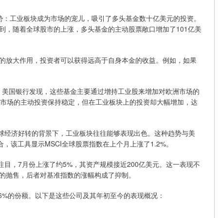
势：工业板块成为市场的宠儿，吸引了多头基金数十亿美元的投资。
到，随着全球股市的上涨，多头基金的主动股票敞口增加了101亿美
的放大作用，投资者可以获得远高于自身本金的收益。例如，如果
后，美国银行发现，这些基金主要通过增持工业股来增加对欧洲市场的
国市场的主动投资保持稳定，但在工业板块上的投资却大幅增加，达
，在全球经济好转的背景下，工业板块往往能够表现出色。这种趋势与美
，该工具显示MSCI全球股票指数在上个月上涨了1.2%。
为引人注目，7月份上涨了约5%，其资产规模接近200亿美元。这一表现不
技股的抛售，后者对基准指数的涨幅构成了抑制。
金约36%的份额。以下是这些公司及其年初至今的表现概况：