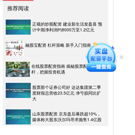
推荐阅读
正规的炒股配资 建业新生活发盈喜 预
计中期净利润约8000万至1.2亿元
融股宝配资 杠杆策略 新手入门指南
在线股票配资指南 揭秘股票配资最高杠
杆，把握投资机遇
股票那个证券公司好 达达集团第二季
度财报总营收23.5亿元 净亏损同比扩
大
山东股票配资 京东盘后暴跌超10%，
媒体称大股东沃尔玛寻求抛售1.4亿股